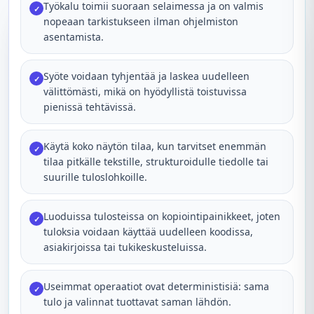
Työkalu toimii suoraan selaimessa ja on valmis
✓
nopeaan tarkistukseen ilman ohjelmiston
asentamista.
Syöte voidaan tyhjentää ja laskea uudelleen
✓
välittömästi, mikä on hyödyllistä toistuvissa
pienissä tehtävissä.
Käytä koko näytön tilaa, kun tarvitset enemmän
✓
tilaa pitkälle tekstille, strukturoidulle tiedolle tai
suurille tuloslohkoille.
Luoduissa tulosteissa on kopiointipainikkeet, joten
✓
tuloksia voidaan käyttää uudelleen koodissa,
asiakirjoissa tai tukikeskusteluissa.
Useimmat operaatiot ovat deterministisiä: sama
✓
tulo ja valinnat tuottavat saman lähdön.