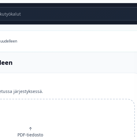
utyökalut
t uudelleen
lleen
tussa järjestyksessä.
↑
PDF-tiedosto