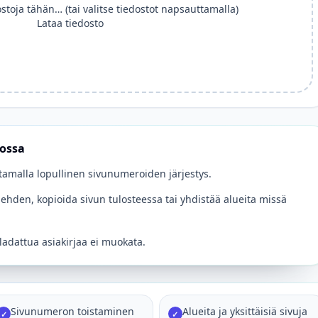
stoja tähän… (tai valitse tiedostot napsauttamalla)
Lataa tiedosto
kossa
ttamalla lopullinen sivunumeroiden järjestys.
ilehden, kopioida sivun tulosteessa tai yhdistää alueita missä
ladattua asiakirjaa ei muokata.
Sivunumeron toistaminen
Alueita ja yksittäisiä sivuja
✓
✓