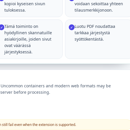
kopioi kyseisen sivun
voidaan sekoittaa yhteen
tuloksessa.
tilausmerkkijonoon.
Tämä toiminto on
Luotu PDF noudattaa
✓
✓
hyödyllinen skannatuille
tarkkaa järjestystä
asiakirjoille, joiden sivut
syöttökentästä.
ovat väärässä
järjestyksessä.
ts. Uncommon containers and modern web formats may be
server before processing.
still fail even when the extension is supported.