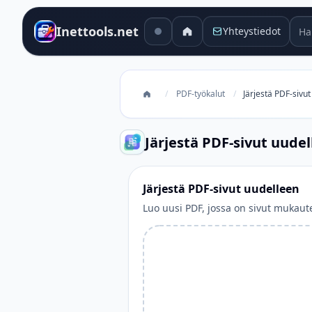
Hak
Inettools.net
Yhteystiedot
/
PDF-työkalut
/
Järjestä PDF-sivu
Järjestä PDF-sivut uude
Järjestä PDF-sivut uudelleen
Luo uusi PDF, jossa on sivut mukaute