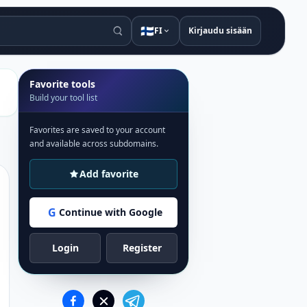
🇫🇮
FI
Kirjaudu sisään
Favorite tools
Build your tool list
Favorites are saved to your account
and available across subdomains.
Add favorite
G
Continue with Google
Login
Register