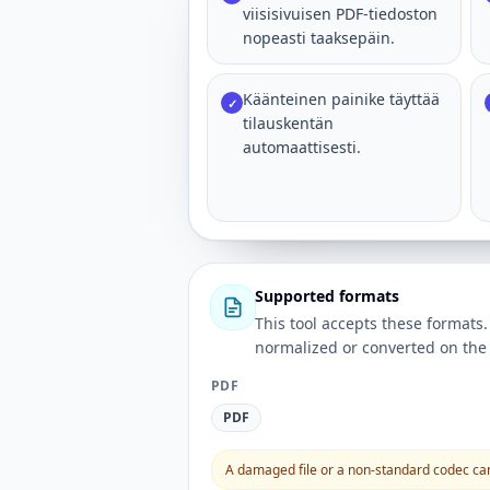
viisisivuisen PDF-tiedoston
nopeasti taaksepäin.
Käänteinen painike täyttää
✓
tilauskentän
automaattisesti.
Supported formats
This tool accepts these forma
normalized or converted on the 
PDF
PDF
A damaged file or a non-standard codec can 