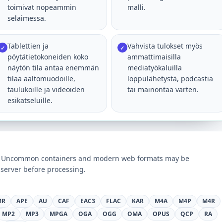
toimivat nopeammin
malli.
selaimessa.
Tablettien ja
Vahvista tulokset myös
✓
✓
pöytätietokoneiden koko
ammattimaisilla
näytön tila antaa enemmän
mediatyökaluilla
tilaa aaltomuodoille,
loppulähetystä, podcastia
taulukoille ja videoiden
tai mainontaa varten.
esikatseluille.
ts. Uncommon containers and modern web formats may be
server before processing.
MR
APE
AU
CAF
EAC3
FLAC
KAR
M4A
M4P
M4R
MP2
MP3
MPGA
OGA
OGG
OMA
OPUS
QCP
RA