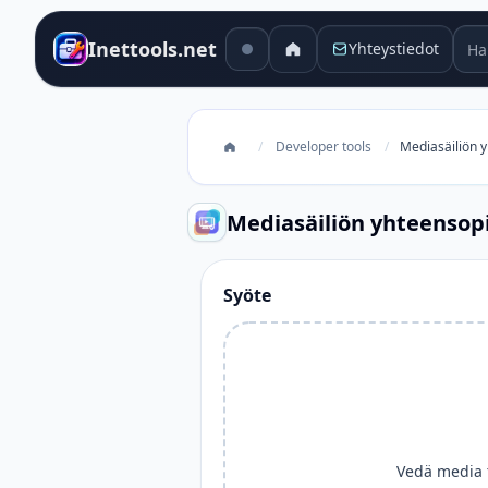
Hak
Inettools.net
Yhteystiedot
/
Developer tools
/
Mediasäiliön 
Mediasäiliön yhteensop
Syöte
Vedä media t