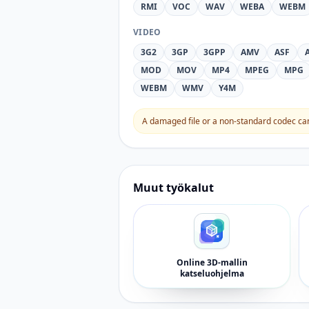
RMI
VOC
WAV
WEBA
WEBM
VIDEO
3G2
3GP
3GPP
AMV
ASF
MOD
MOV
MP4
MPEG
MPG
WEBM
WMV
Y4M
A damaged file or a non-standard codec can 
Muut työkalut
Online 3D-mallin
katseluohjelma