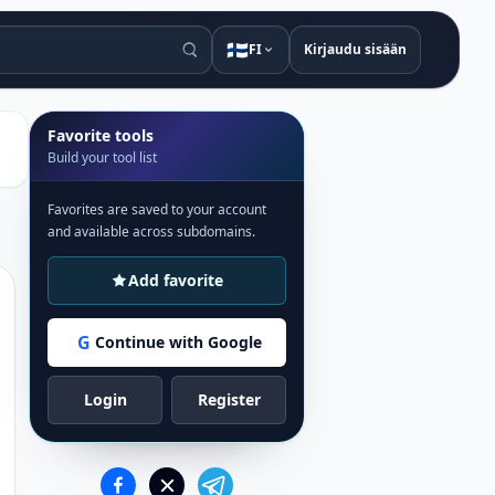
🇫🇮
FI
Kirjaudu sisään
Favorite tools
Build your tool list
Favorites are saved to your account
and available across subdomains.
Add favorite
G
Continue with Google
Login
Register