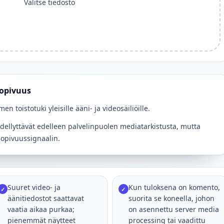
Valitse tiedosto
sopivuus
en toistotuki yleisille ääni- ja videosäiliöille.
 edellyttävät edelleen palvelinpuolen mediatarkistusta, mutta
opivuussignaalin.
Suuret video- ja
Kun tuloksena on komento,
✓
✓
äänitiedostot saattavat
suorita se koneella, johon
vaatia aikaa purkaa;
on asennettu server media
pienemmät näytteet
processing tai vaadittu