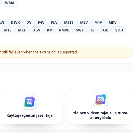
WMA
AVI
DIVX
DV
F4V
FLV
M2TS
M2V
M4V
MKV
MTS
MXF
OGV
RM
RMVB
SWF
TS
TOD
VOB
still fail even when the extension is supported.
Yleinen videon rajaus- ja turva-
Käyttäjäagentin jäsentäjä
aluetyökalu