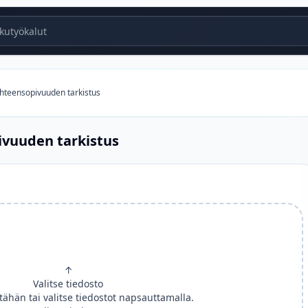
utyökalut
yhteensopivuuden tarkistus
ivuuden tarkistus
↑
Valitse tiedosto
ähän tai valitse tiedostot napsauttamalla.