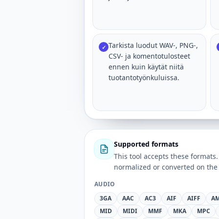
Tarkista luodut WAV-, PNG-,
✓
CSV- ja komentotulosteet
ennen kuin käytät niitä
tuotantotyönkuluissa.
Supported formats
This tool accepts these forma
normalized or converted on the 
AUDIO
3GA
AAC
AC3
AIF
AIFF
A
MID
MIDI
MMF
MKA
MPC