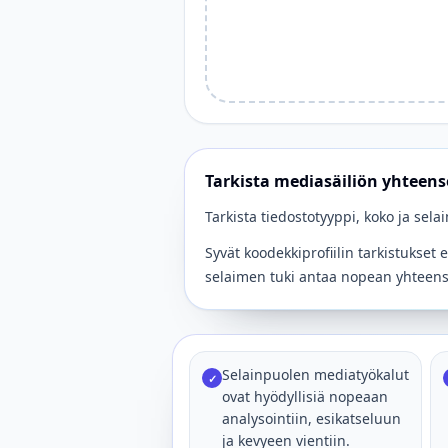
Tarkista mediasäiliön yhteen
Tarkista tiedostotyyppi, koko ja selaim
Syvät koodekkiprofiilin tarkistukset
selaimen tuki antaa nopean yhteens
Selainpuolen mediatyökalut
✓
ovat hyödyllisiä nopeaan
analysointiin, esikatseluun
ja kevyeen vientiin.