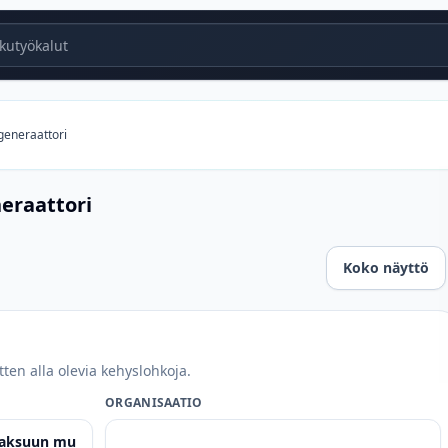
utyökalut
generaattori
eraattori
Koko näyttö
tten alla olevia kehyslohkoja.
ORGANISAATIO