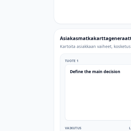
Asiakasmatkakarttageneraatt
Kartoita asiakkaan vaiheet, kosketusp
TUOTE 1
VAIKUTUS