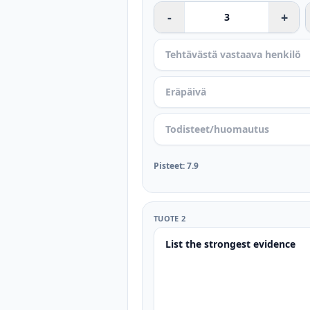
-
+
Pisteet
:
7.9
TUOTE 2