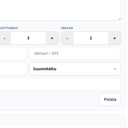
LUOTTAMUS
VAIVAA
-
+
-
+
Poista