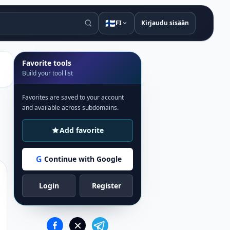
🇫🇮
FI
Kirjaudu sisään
Favorite tools
Build your tool list
Favorites are saved to your account
and available across subdomains.
Add favorite
G
Continue with Google
Login
Register