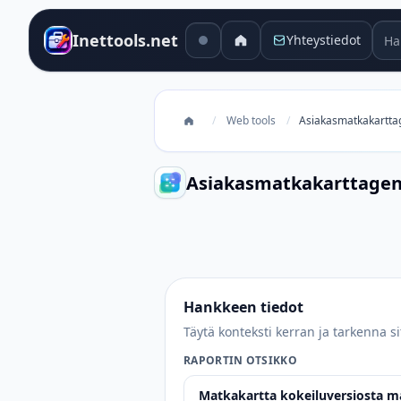
Hak
Inettools.net
Yhteystiedot
/
Web tools
/
Asiakasmatkakartta
Asiakasmatkakarttagen
Asiakasmatkakarttageneraattori
Hankkeen tiedot
Täytä konteksti kerran ja tarkenna si
RAPORTIN OTSIKKO