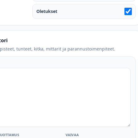
Oletukset
ori
isteet, tunteet, kitka, mittarit ja parannustoimenpiteet.
LUOTTAMUS
VAIVAA