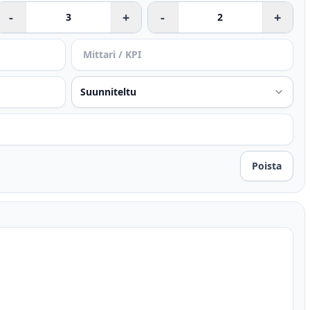
-
+
-
+
Poista