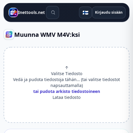
Hakutyökalut
🇫🇮
Inettools.net
Kirjaudu sisään
Muunna WMV M4V:ksi
↑
Valitse Tiedosto
Vedä ja pudota tiedostoja tähän… (tai valitse tiedostot
napsauttamalla)
tai pudota arkisto tiedostoineen
Lataa tiedosto