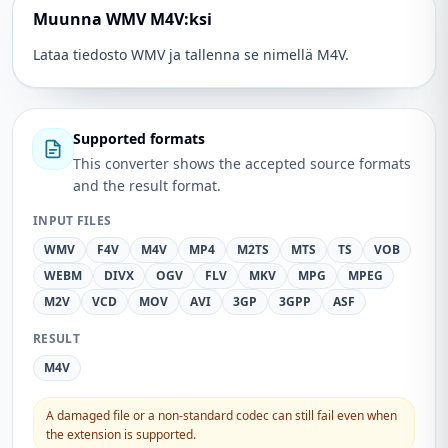
Muunna WMV M4V:ksi
Lataa tiedosto WMV ja tallenna se nimellä M4V.
Supported formats
This converter shows the accepted source formats
and the result format.
INPUT FILES
WMV
F4V
M4V
MP4
M2TS
MTS
TS
VOB
WEBM
DIVX
OGV
FLV
MKV
MPG
MPEG
M2V
VCD
MOV
AVI
3GP
3GPP
ASF
RESULT
M4V
A damaged file or a non-standard codec can still fail even when
the extension is supported.