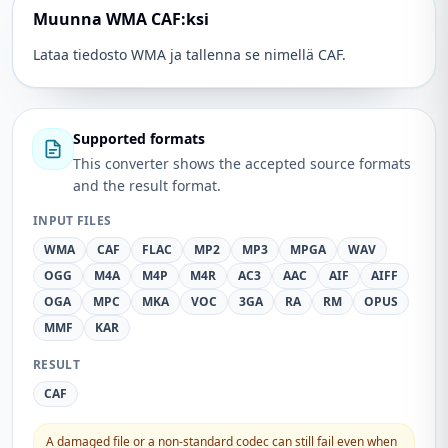
Muunna WMA CAF:ksi
Lataa tiedosto WMA ja tallenna se nimellä CAF.
Supported formats
This converter shows the accepted source formats
and the result format.
INPUT FILES
WMA
CAF
FLAC
MP2
MP3
MPGA
WAV
OGG
M4A
M4P
M4R
AC3
AAC
AIF
AIFF
OGA
MPC
MKA
VOC
3GA
RA
RM
OPUS
MMF
KAR
RESULT
CAF
A damaged file or a non-standard codec can still fail even when