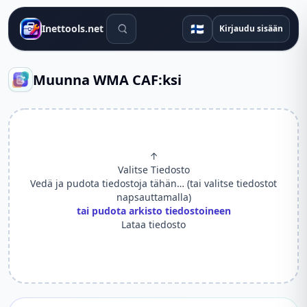
Hakutyökalut
🇫🇮
Inettools.net
Kirjaudu sisään
Muunna WMA CAF:ksi
↑
Valitse Tiedosto
Vedä ja pudota tiedostoja tähän… (tai valitse tiedostot
napsauttamalla)
tai pudota arkisto tiedostoineen
Lataa tiedosto