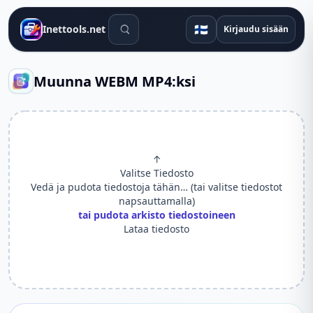
Hakutyökalut
🇫🇮
Inettools.net
Kirjaudu sisään
Muunna WEBM MP4:ksi
↑
Valitse Tiedosto
Vedä ja pudota tiedostoja tähän… (tai valitse tiedostot
napsauttamalla)
tai pudota arkisto tiedostoineen
Lataa tiedosto