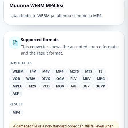
Muunna WEBM MP4:ksi
Lataa tiedosto WEBM ja tallenna se nimellä MP4.
Supported formats
This converter shows the accepted source formats
and the result format.
INPUT FILES
WEBM
F4V
M4V
MP4
M2TS
MTS
TS
VOB
WMV
DIVX
OGV
FLV
MKV
MPG
MPEG
M2V
VCD
MOV
AVI
3GP
3GPP
ASF
RESULT
MP4
A damaged file or a non-standard codec can still fail even when