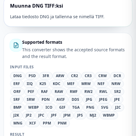
Muunna DNG TIFF:ksi
Lataa tiedosto DNG ja tallenna se nimellä TIFF.
Supported formats
This converter shows the accepted source formats
and the result format.
INPUT FILES
DNG
PSD
3FR
ARW
CR2
CR3
CRW
DCR
ERF
IIQ
K25
KDC
MEF
MRW
NEF
NRW
ORF
PEF
RAF
RAW
RMF
RW2
RWL
SR2
SRF
SRW
PDN
AVIF
DDS
JPG
JPEG
JPE
BMP
WEBP
ICO
GIF
TGA
PNG
SVG
J2C
J2K
JP2
JPC
JPF
JPM
JPS
MJ2
WBMP
MNG
XCF
PPM
PNM
RESULT