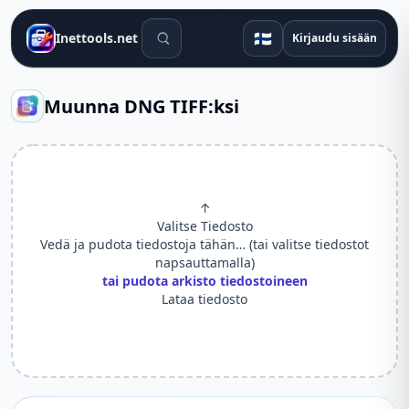
Hakutyökalut
🇫🇮
Inettools.net
Kirjaudu sisään
Muunna DNG TIFF:ksi
↑
Valitse Tiedosto
Vedä ja pudota tiedostoja tähän… (tai valitse tiedostot
napsauttamalla)
tai pudota arkisto tiedostoineen
Lataa tiedosto