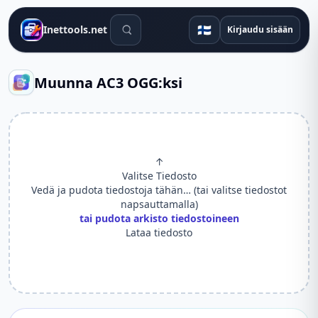
Hakutyökalut
🇫🇮
Inettools.net
Kirjaudu sisään
Muunna AC3 OGG:ksi
↑
Valitse Tiedosto
Vedä ja pudota tiedostoja tähän… (tai valitse tiedostot
napsauttamalla)
tai pudota arkisto tiedostoineen
Lataa tiedosto