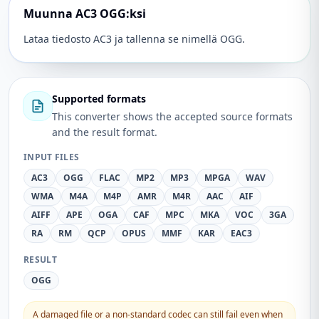
Muunna AC3 OGG:ksi
Lataa tiedosto AC3 ja tallenna se nimellä OGG.
Supported formats
This converter shows the accepted source formats
and the result format.
INPUT FILES
AC3
OGG
FLAC
MP2
MP3
MPGA
WAV
WMA
M4A
M4P
AMR
M4R
AAC
AIF
AIFF
APE
OGA
CAF
MPC
MKA
VOC
3GA
RA
RM
QCP
OPUS
MMF
KAR
EAC3
RESULT
OGG
A damaged file or a non-standard codec can still fail even when