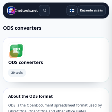
Hakutyökalut
🇫🇮
Inettools.net
Kirjaudu sisään
ODS converters
ODS converters
20 tools
About the ODS format
ODS is the OpenDocument spreadsheet format used by
LibreOffice, OpenOffice and other office suites.